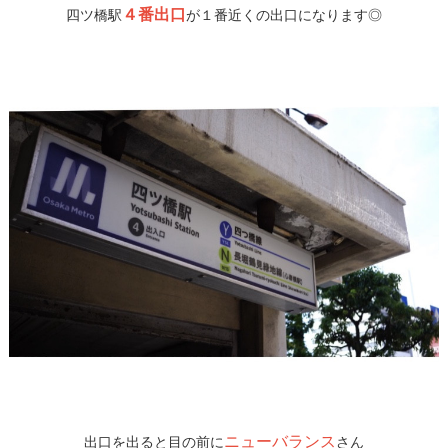
４番出口
四ツ橋駅
が１番近くの出口になります◎
ニューバランス
出口を出ると目の前に
さん